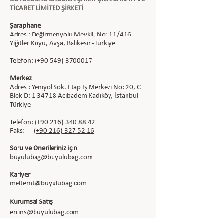
TİCARET LİMİTED ŞİRKETİ
Şaraphane
Adres : Değirmenyolu Mevkii, No: 11/416
Yiğitler Köyü, Avşa, Balıkesir -Türkiye
Telefon: (+90
549) 3700017
Merkez
Adres : Yeniyol Sok. Etap İş Merkezi No: 20, C
Blok D: 1 34718 Acıbadem Kadıköy, İstanbul-
Türkiye
Telefon:
(+90
216) 340 88 42
Faks:
(+90
216) 327 52 16
Soru ve Önerileriniz için
buyulubag@buyulubag.com
Kariyer
meltemt@buyulubag.com
Kurumsal Satış
ercins@buyulubag.com