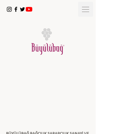
BÜYÜLÜBAĞ BAĞCILIK ŞARAPÇILIK SANAYİ VE