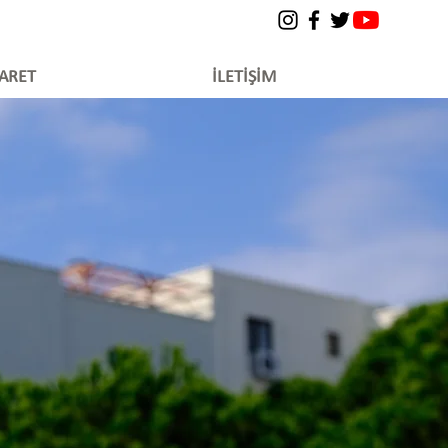
YARET
İLETİŞİM