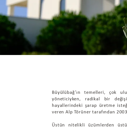
HİKAYEMİZ
Büyülübağ’ın temelleri, çok ul
yöneticiyken, radikal bir değiş
hayallerindeki şarap üretme iste
veren Alp Törüner tarafından 2003 
Üstün nitelikli üzümlerden üstü