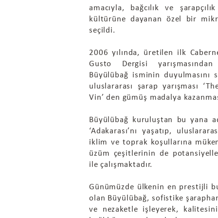
amacıyla, bağcılık ve şarapçılı
kültürüne dayanan özel bir mik
seçildi.
2006 yılında, üretilen ilk Caber
Gusto Dergisi yarışmasından
Büyülübağ isminin duyulmasını s
uluslararası şarap yarışması ‘Th
Vin’ den gümüş madalya kazanması
Büyülübağ kuruluştan bu yana ad
‘Adakarası’nı yaşatıp, uluslarara
iklim ve toprak koşullarına mük
üzüm çeşitlerinin de potansiyel
ile çalışmaktadır.
Günümüzde ülkenin en prestijli bu
olan Büyülübağ, sofistike şarapha
ve nezaketle işleyerek, kalitesi