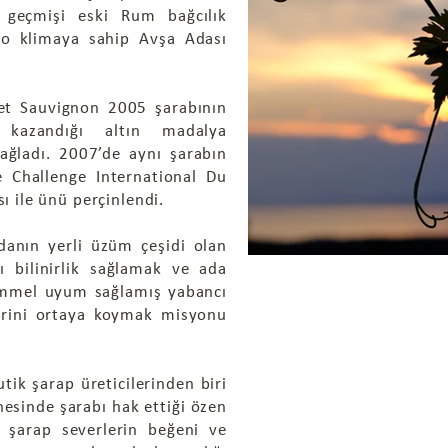
k geçmişi eski Rum bağcılık
ro klimaya sahip Avşa Adası
net Sauvignon 2005 şarabının
 kazandığı altın madalya
ağladı. 2007’de aynı şarabın
e Challenge International Du
 ile ünü perçinlendi.
anın yerli üzüm çeşidi olan
sı bilinirlik sağlamak ve ada
emmel uyum sağlamış yabancı
lerini ortaya koymak misyonu
tik şarap üreticilerinden biri
nesinde şarabı hak ettiği özen
ni şarap severlerin beğeni ve