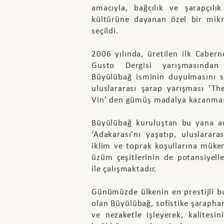
amacıyla, bağcılık ve şarapçılı
kültürüne dayanan özel bir mik
seçildi.
2006 yılında, üretilen ilk Caber
Gusto Dergisi yarışmasından
Büyülübağ isminin duyulmasını s
uluslararası şarap yarışması ‘Th
Vin’ den gümüş madalya kazanması
Büyülübağ kuruluştan bu yana ad
‘Adakarası’nı yaşatıp, uluslarara
iklim ve toprak koşullarına mük
üzüm çeşitlerinin de potansiyel
ile çalışmaktadır.
Günümüzde ülkenin en prestijli bu
olan Büyülübağ, sofistike şarapha
ve nezaketle işleyerek, kalitesi