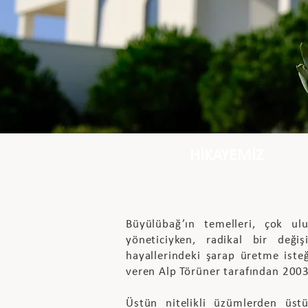
HİKAYEMİZ
Büyülübağ’ın temelleri, çok ul
yöneticiyken, radikal bir değiş
hayallerindeki şarap üretme iste
veren Alp Törüner tarafından 2003 
Üstün nitelikli üzümlerden üstü