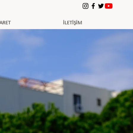
YARET
İLETİŞİM