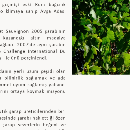
k geçmişi eski Rum bağcılık
ro klimaya sahip Avşa Adası
net Sauvignon 2005 şarabının
 kazandığı altın madalya
ağladı. 2007’de aynı şarabın
e Challenge International Du
 ile ünü perçinlendi.
anın yerli üzüm çeşidi olan
sı bilinirlik sağlamak ve ada
emmel uyum sağlamış yabancı
lerini ortaya koymak misyonu
tik şarap üreticilerinden biri
nesinde şarabı hak ettiği özen
ni şarap severlerin beğeni ve