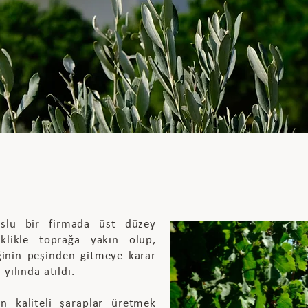
uslu bir firmada üst düzey
iklikle toprağa yakın olup,
ğinin peşinden gitmeye karar
yılında atıldı.
n kaliteli şaraplar üretmek